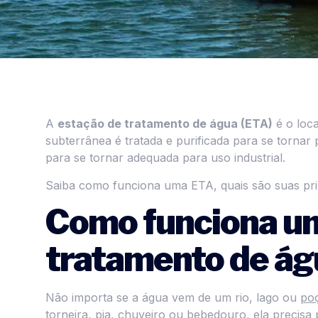
A
estação de tratamento de água (ETA)
é o loca
subterrânea é tratada e purificada para se torna
para se tornar adequada para uso industrial.
Saiba como funciona uma ETA, quais são suas pr
Como funciona u
tratamento de ág
Não importa se a água vem de um rio, lago ou
poç
torneira, pia, chuveiro ou bebedouro, ela precis