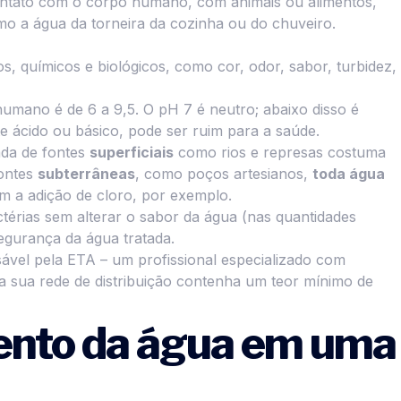
ontato com o corpo humano, com animais ou alimentos,
mo a água da torneira da cozinha ou do chuveiro.
s, químicos e biológicos, como cor, odor, sabor, turbidez,
ano é de 6 a 9,5. O pH 7 é neutro; abaixo disso é
e ácido ou básico, pode ser ruim para a saúde.
ada de fontes
superficiais
como rios e represas costuma
fontes
subterrâneas
, como poços artesianos,
toda água
 a adição de cloro, por exemplo.
térias sem alterar o sabor da água (nas quantidades
gurança da água tratada.
ável pela ETA – um profissional especializado com
 a sua rede de distribuição contenha um teor mínimo de
ento da água em uma