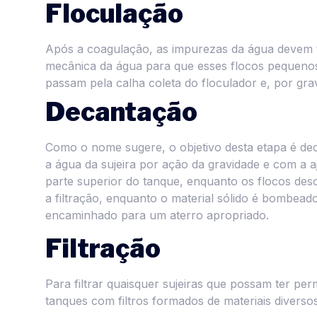
Floculação
Após a coagulação, as impurezas da água devem t
mecânica da água para que esses flocos pequeno
passam pela calha coleta do floculador e, por gr
Decantação
Como o nome sugere, o objetivo desta etapa é dec
a água da sujeira por ação da gravidade e com a a
parte superior do tanque, enquanto os flocos de
a filtração, enquanto o material sólido é bombead
encaminhado para um aterro apropriado.
Filtração
Para filtrar quaisquer sujeiras que possam ter p
tanques com filtros formados de materiais diverso