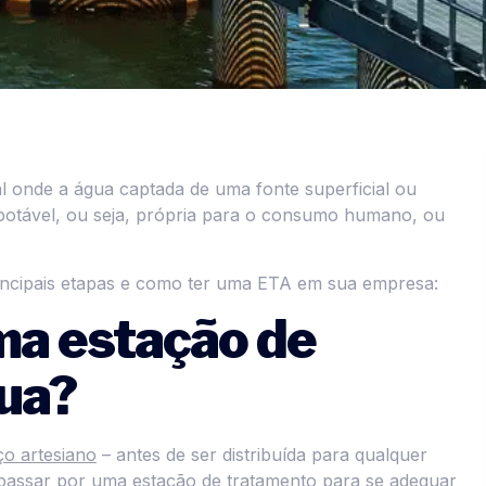
l onde a água captada de uma fonte superficial ou
r potável, ou seja, própria para o consumo humano, ou
incipais etapas e como ter uma ETA em sua empresa:
ma estação de
ua?
o artesiano
– antes de ser distribuída para qualquer
a passar por uma estação de tratamento para se adequar