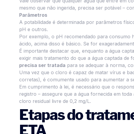
Vale observar que qualquer água que entre em c
mesmo que não ingerida, precisa ser potável – co
Parâmetros
A potabilidade é determinada por parâmetros físico
pH e outros.
Por exemplo, o pH recomendado para consumo hum
ácido, acima disso é básico. Se for exageradament
É importante destacar que, enquanto a água capt
exigir mais tratamento do que a água captada de 
precisa ser tratada
para se adequar à norma, com
Uma vez que o cloro é capaz de matar vírus e bac
corretas), é comumente usado para aumentar a se
Em cumprimento à lei, é necessário que o respons
registro – assegure que a água fornecida em toda
cloro residual livre de 0,2 mg/L.
Etapas do tratam
ETA