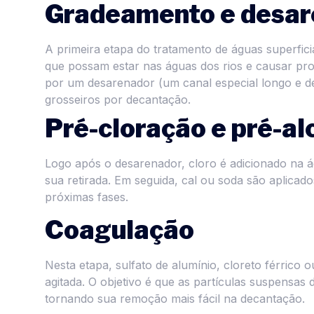
Gradeamento e desar
A primeira etapa do tratamento de águas superfici
que possam estar nas águas dos rios e causar pro
por um desarenador (um canal especial longo e 
grosseiros por decantação.
Pré-cloração e pré-al
Logo após o desarenador, cloro é adicionado na ág
sua retirada. Em seguida, cal ou soda são aplicado
próximas fases.
Coagulação
Nesta etapa, sulfato de alumínio, cloreto férrico 
agitada. O objetivo é que as partículas suspensa
tornando sua remoção mais fácil na decantação.